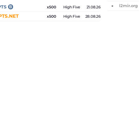
l2mir.org
PTS
x500
High Five
21.08.26
TS.NET
x500
High Five
28.08.26