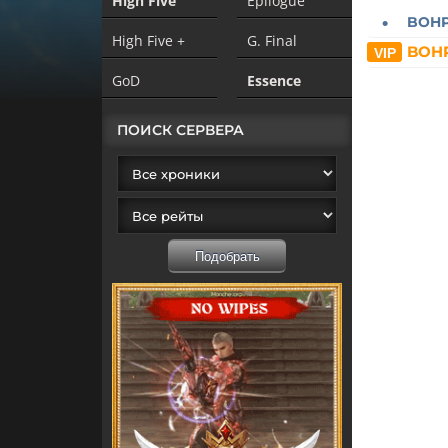
High Five
Epilogue
BOH
High Five +
G. Final
BOHP
GoD
Essence
ПОИСК СЕРВЕРА
Подобрать