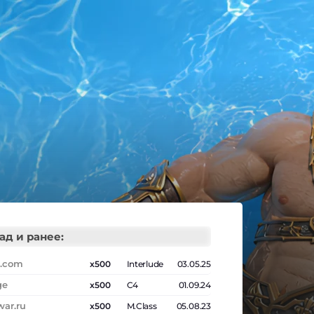
ад и ранее:
m.com
x500
Interlude
03.05.25
ge
x500
C4
01.09.24
ar.ru
x500
M.Class
05.08.23