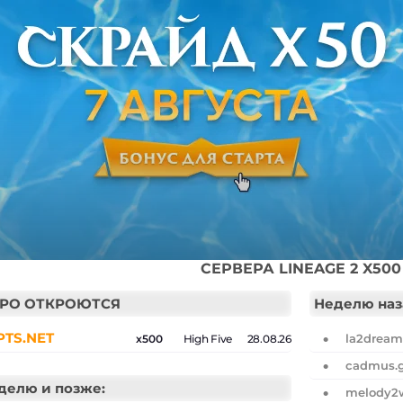
СЕРВЕРА LINEAGE 2 X500
КОРО ОТКРОЮТСЯ
Неделю наз
TS.NET
la2drea
x500
High Five
28.08.26
cadmus.
делю и позже:
melody2w