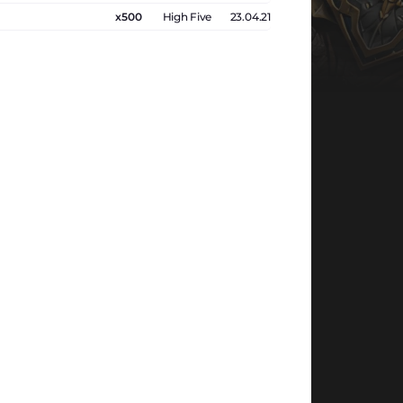
x500
High Five
23.04.21