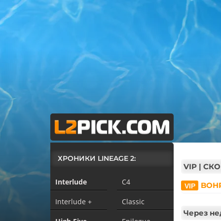
ХРОНИКИ LINEAGE 2:
VIP | С
Interlude
C4
BOHP
Interlude +
Classic
Через не