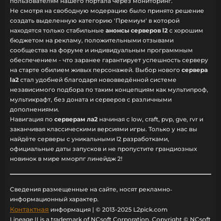
пользователям нашего портала через мониторинг.
Не смотря на свободную модерацию было принято решение
создать выделенную категорию 'Премиум' в которой
находятся только стабильные
анонсы серверов l2
с хорошим
бюджетом на рекламу, положительными отзывами
сообщества на форуме и индивидуальным программным
обеспечением - что заранее гарантирует успешность серверу
на старте обилием живых персонажей. Выбор нового
сервера
la2
стал удобней благодаря нововведённой системе
независимого подбора по таким концепциям как мультипроф,
мультикрафт, без доната и серверов с различными
дополнениями.
Навигация по
серверам ла2
начиная с low, craft, pvp, gve, rvr и
заканчивая классическими версиями игры. Только у нас вы
найдёте серверы с уникальными l2 разработками,
официальные даты запусков и не пропустите грандиозных
новинок в мире мморпг линейдж 2!
Сведения размещенные на сайте, носят рекламно‐
информационный характер.
Контактная
информация | © 2013-2025 L2pick.com
Lineage II is a trademark of NCsoft Corporation. Copyright © NCsoft