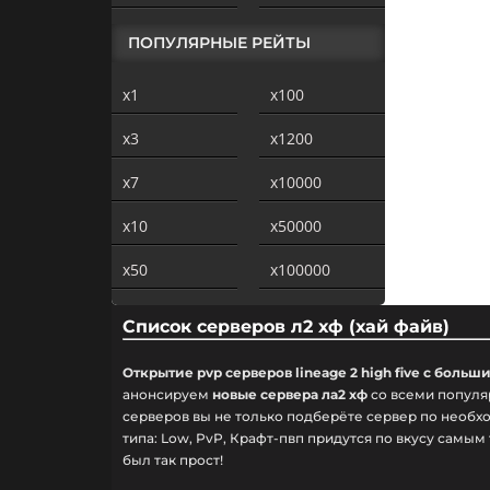
ПОПУЛЯРНЫЕ РЕЙТЫ
x1
x100
x3
x1200
x7
x10000
x10
x50000
x50
x100000
Список серверов л2 хф (хай файв)
Открытие pvp серверов lineage 2 high five с боль
анонсируем
новые сервера ла2 хф
со всеми популяр
серверов вы не только подберёте сервер по необ
типа: Low, PvP, Крафт-пвп придутся по вкусу самым
был так прост!