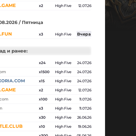
.GAME
x2
High Five
12.07.26
08.2026 / Пятница
L.FUN
x3
High Five
ад и ранее:
x24
High Five
24.07.26
com
x1500
High Five
24.07.26
XORIA.COM
x15
High Five
24.07.26
.GAME
x2
High Five
12.07.26
.com
x100
High Five
11.07.26
n
x3
High Five
11.07.26
x30
High Five
26.06.26
TLE.CLUB
x10
High Five
19.06.26
x300
High Five
05.06.26