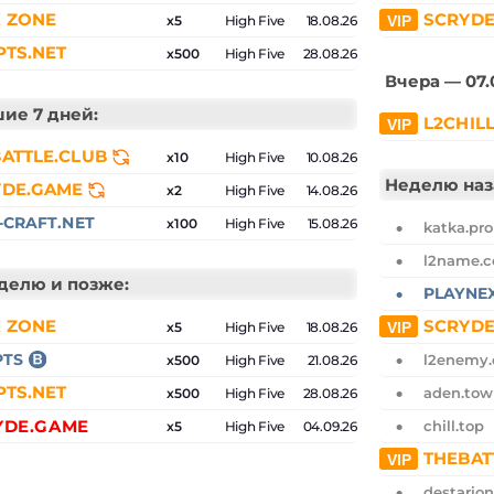
 ZONE
SCRYDE
x5
High Five
18.08.26
TS.NET
x500
High Five
28.08.26
Вчера — 07.
ие 7 дней:
L2CHIL
ATTLE.CLUB
x10
High Five
10.08.26
Неделю наз
YDE.GAME
x2
High Five
14.08.26
-CRAFT.NET
x100
High Five
15.08.26
katka.pro
l2name.
делю и позже:
PLAYNE
 ZONE
SCRYDE
x5
High Five
18.08.26
PTS
l2enemy
x500
High Five
21.08.26
TS.NET
aden.tow
x500
High Five
28.08.26
YDE.GAME
chill.top
x5
High Five
04.09.26
THEBAT
destarion