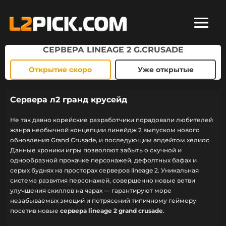
СЕРВЕРА LINEAGE 2 G.CRUSADE
Открытие скоро
Уже открытые
Сервера л2 гранд крусейд
Не так давно корейские разработчики порадовали любителей
жанра необычной концепции линейдж 2 выпуском нового
обновления Grand Crusade, и последующим апдейтом хелиос.
Данные хроники игры позволяют забыть о скучной и
однообразной прокачке персонажей, дефолтных бафах и
серых буднях на просторах серверов lineage 2. Уникальная
система развития персонажей, совершенно новые ветви
улучшения скиллов на чарах — гарантируют море
незабываемых эмоций и потрясений типичному геймеру
посетив новые
сервера lineage 2 grand crusade
.